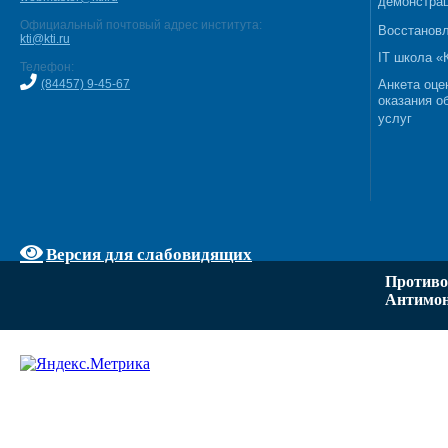
демонстрац
Официальный почтовый адрес института:
Восстановл
kti@kti.ru
IT школа 
Телефон:
(84457) 9-45-67
Анкета оце
оказания о
услуг
Версия для слабовидящих
Противо
Антимон