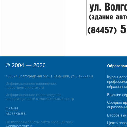
© 2004 — 2026
Образован
403874 Волгоградская обл., г. Камышин, ул. Ленина 6а
Курсы допо
профессио
Информационное наполнение:
образовани
пресс–центр института
Высшее об
Информационное сопровождение:
информационный вычислительный центр
Среднее п
образовани
О сайте
Карта сайта
Второе выс
По вопросам работы сайта обращайтесь:
Центр пров
webmaster@kti.ru