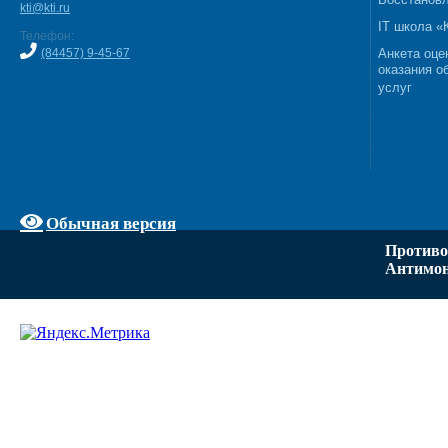
kti@kti.ru
IT школа 
Телефон:
(84457) 9-45-67
Анкета оце
оказания о
услуг
Обычная версия
Противо
Антимон