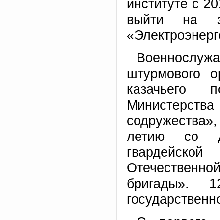
институте с 20
выйти на з
«Электроэнерг
Военнослуж
штурмового о
казачьего 
Министерства
содружества»,
летию со д
гвардейско
Отечественно
бригады». 
государственн