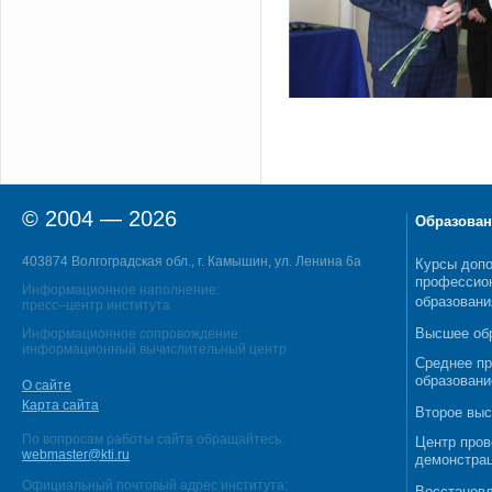
© 2004 — 2026
Образован
403874 Волгоградская обл., г. Камышин, ул. Ленина 6а
Курсы допо
профессио
Информационное наполнение:
образовани
пресс–центр института
Высшее об
Информационное сопровождение:
информационный вычислительный центр
Среднее п
образовани
О сайте
Карта сайта
Второе выс
По вопросам работы сайта обращайтесь:
Центр пров
webmaster@kti.ru
демонстрац
Официальный почтовый адрес института:
Восстановл