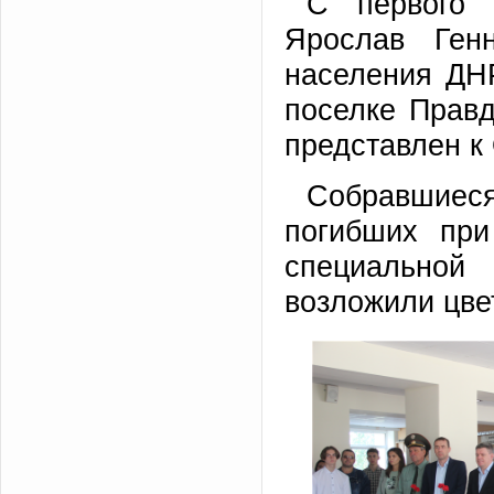
С первого 
Ярослав Ген
населения ДН
поселке Правд
представлен к
Собравшиес
погибших при
специальной
возложили цве