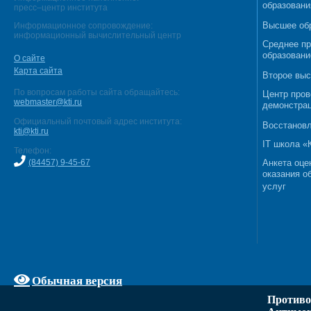
образовани
пресс–центр института
Высшее об
Информационное сопровождение:
информационный вычислительный центр
Среднее п
образовани
О сайте
Карта сайта
Второе выс
По вопросам работы сайта обращайтесь:
Центр пров
webmaster@kti.ru
демонстрац
Официальный почтовый адрес института:
Восстановл
kti@kti.ru
IT школа 
Телефон:
(84457) 9-45-67
Анкета оце
оказания о
услуг
Обычная версия
Противо