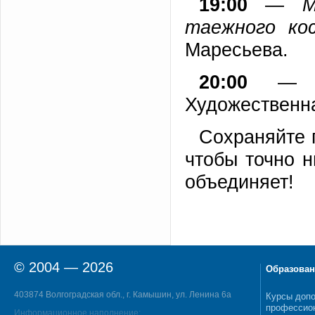
19:00
—
М
таежного ко
Маресьева.
20:00
Художественна
Сохраняйте 
чтобы точно н
объединяет!
© 2004 — 2026
Образован
403874 Волгоградская обл., г. Камышин, ул. Ленина 6а
Курсы допо
профессио
Информационное наполнение: