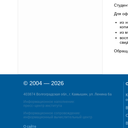
Студен
Для оф
из 
копи
из м
вос
свид
Обраща
© 2004 — 2026
О
403874 Волгоградская обл., г. Камышин, ул. Ленина 6а
К
о
Информационное наполнение:
пресс–центр института
В
Информационное сопровождение:
С
информационный вычислительный центр
В
О сайте