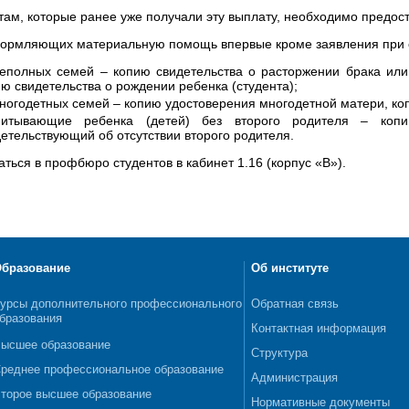
там, которые ранее уже получали эту выплату, необходимо предост
ормляющих материальную помощь впервые кроме заявления при 
неполных семей – копию свидетельства о расторжении брака или
ю свидетельства о рождении ребенка (студента);
ногодетных семей – копию удостоверения многодетной матери, коп
питывающие ребенка (детей) без второго родителя – копи
етельствующий об отсутствии второго родителя.
ться в профбюро студентов в кабинет 1.16 (корпус «В»).
бразование
Об институте
урсы дополнительного профессионального
Обратная связь
бразования
Контактная информация
ысшее образование
Структура
реднее профессиональное образование
Администрация
торое высшее образование
Нормативные документы