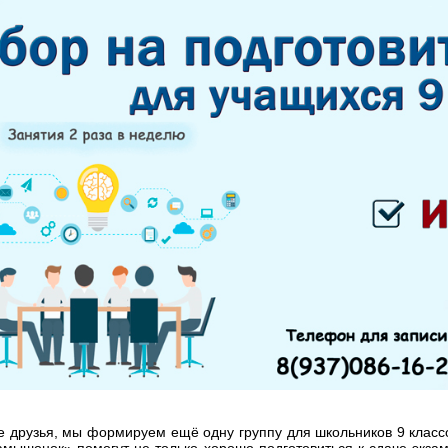
е друзья, мы формируем ещё одну группу для школьников 9 класс
мышонок» помогут не только хорошо подготовиться к сдаче экзам