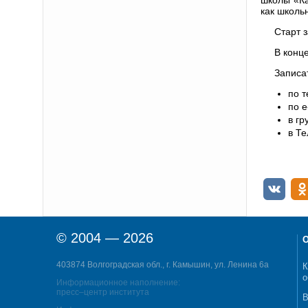
как школь
Старт з
В конц
Записа
по т
по e
в гр
в Т
© 2004 — 2026
О
403874 Волгоградская обл., г. Камышин, ул. Ленина 6а
К
о
Информационное наполнение:
пресс–центр института
В