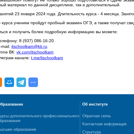
ный материал по данной дисциплине, так и дополнительный.
анятий 23 января 2024 года. Длительность курса - 4 месяца. Заняти
е курса ученики пройдут пробный экзамен ОГЭ, а также получат с
ться и получить более подробную информацию вы можете:
елефону: 8 (937) 086-16-20
-mail:
itschoolkam@kti.ru
уппе ВК:
vk.com/itschoolkam
елеграм-канале:
t.me/itschoolkam
бразование
Об институте
урсы дополнительного профессионального
Обратная связь
бразования
Контактная информация
ысшее образование
Структура