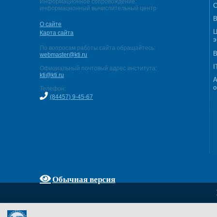
Информационное сопровождение:
С
информационный вычислительный центр
В
О сайте
Ц
Карта сайта
э
По вопросам работы сайта обращайтесь:
В
webmaster@kti.ru
I
Официальный почтовый адрес института:
kti@kti.ru
А
о
Телефон:
(84457) 9-45-67
Обычная версия