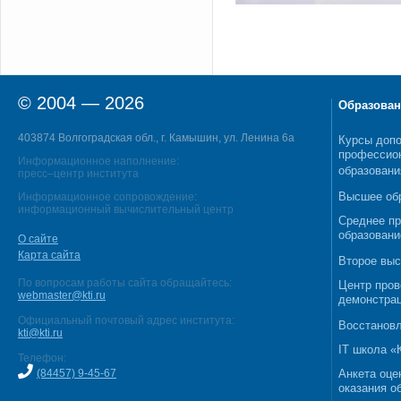
© 2004 — 2026
Образован
403874 Волгоградская обл., г. Камышин, ул. Ленина 6а
Курсы допо
профессио
Информационное наполнение:
образовани
пресс–центр института
Высшее об
Информационное сопровождение:
информационный вычислительный центр
Среднее п
образовани
О сайте
Карта сайта
Второе выс
По вопросам работы сайта обращайтесь:
Центр пров
webmaster@kti.ru
демонстрац
Официальный почтовый адрес института:
Восстановл
kti@kti.ru
IT школа 
Телефон:
(84457) 9-45-67
Анкета оце
оказания о