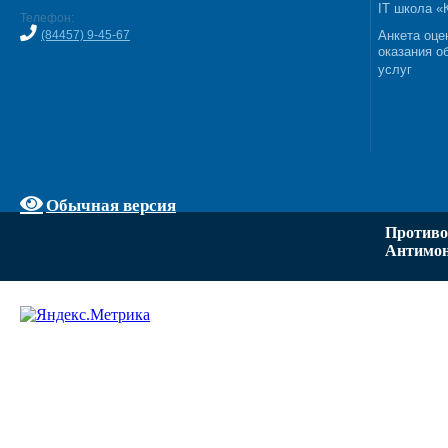
IT школа 
Телефон:
(84457) 9-45-67
Анкета оце
оказания о
услуг
Обычная версия
Противо
Антимон
Задать вопрос