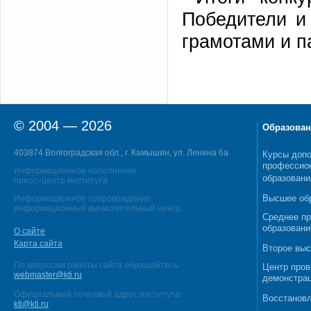
Победители и
грамотами и 
© 2004 — 2026
Образован
403874 Волгоградская обл., г. Камышин, ул. Ленина 6а
Курсы допо
профессио
Информационное наполнение:
образовани
пресс–центр института
Высшее об
Информационное сопровождение:
информационный вычислительный центр
Среднее п
образовани
О сайте
Карта сайта
Второе выс
По вопросам работы сайта обращайтесь:
Центр пров
webmaster@kti.ru
демонстрац
Официальный почтовый адрес института:
Восстановл
kti@kti.ru