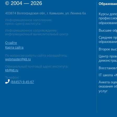
© 2004 — 2026
Образован
403874 Волгоградская обл., г. Камышин, ул. Ленина 6а
Курсы допо
профессио
Информационное наполнение:
образовани
пресс–центр института
Высшее об
Информационное сопровождение:
информационный вычислительный центр
Среднее п
образовани
О сайте
Карта сайта
Второе выс
По вопросам работы сайта обращайтесь:
Центр пров
webmaster@kti.ru
демонстрац
Официальный почтовый адрес института:
Восстановл
kti@kti.ru
IT школа 
Телефон:
(84457) 9-45-67
Анкета оце
оказания о
услуг