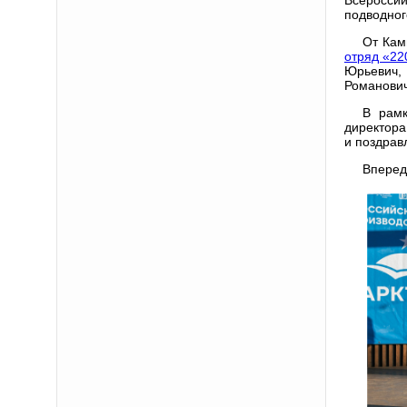
подводног
От Кам
отряд «22
Юрьевич,
Романович
В рамк
директор
и поздрав
Вперед