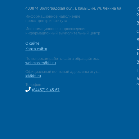
403874 Волгоградская обл., г. Камышин, ул. Ленина 6а
К
о
Информационное наполнение:
пресс–центр института
В
Информационное сопровождение:
С
информационный вычислительный центр
В
О сайте
Ц
Карта сайта
э
По вопросам работы сайта обращайтесь:
В
webmaster@kti.ru
I
Официальный почтовый адрес института:
kti@kti.ru
А
о
Телефон:
(84457) 9-45-67