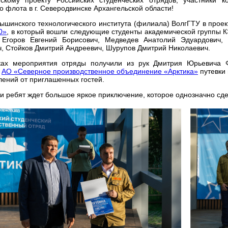
о флота в г. Северодвинске Архангельской области!
ышинского технологического института (филиала) ВолгГТУ в прое
0»
, в который вошли следующие студенты академической группы К
 Егоров Евгений Борисович, Медведев Анатолий Эдуардович,
, Стойков Дмитрий Андреевич, Шурупов Дмитрий Николаевич.
ах мероприятия отряды получили из рук Дмитрия Юрьевича Ф
а
АО «Северное производственное объединение «Арктика»
путевки 
лений от приглашенных гостей.
и ребят ждет большое яркое приключение, которое однозначно сде