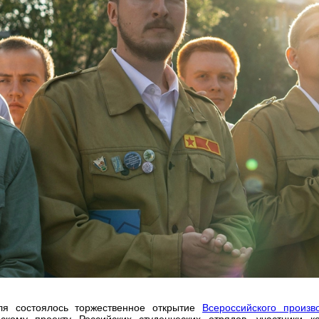
я состоялось торжественное открытие
Всероссийского произв
йскому проекту Российских студенческих отрядов, участники к