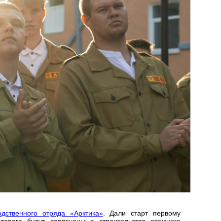
одственного отряда «Арктика»
. Дали старт первому
оторого будут вовлечены в строительство атомного