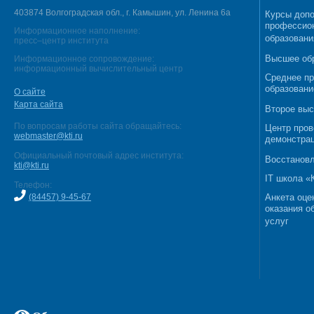
403874 Волгоградская обл., г. Камышин, ул. Ленина 6а
Курсы допо
профессио
Информационное наполнение:
образовани
пресс–центр института
Высшее об
Информационное сопровождение:
информационный вычислительный центр
Среднее п
образовани
О сайте
Карта сайта
Второе выс
По вопросам работы сайта обращайтесь:
Центр пров
webmaster@kti.ru
демонстрац
Официальный почтовый адрес института:
Восстановл
kti@kti.ru
IT школа 
Телефон:
(84457) 9-45-67
Анкета оце
оказания о
услуг