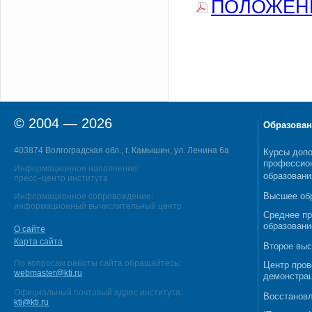
ПОЛОЖЕН
© 2004 — 2026
Образован
403874 Волгоградская обл., г. Камышин, ул. Ленина 6а
Курсы допо
профессио
Информационное наполнение:
образовани
пресс–центр института
Высшее об
Информационное сопровождение:
информационный вычислительный центр
Среднее п
образовани
О сайте
Карта сайта
Второе выс
По вопросам работы сайта обращайтесь:
Центр пров
webmaster@kti.ru
демонстрац
Официальный почтовый адрес института:
Восстановл
kti@kti.ru