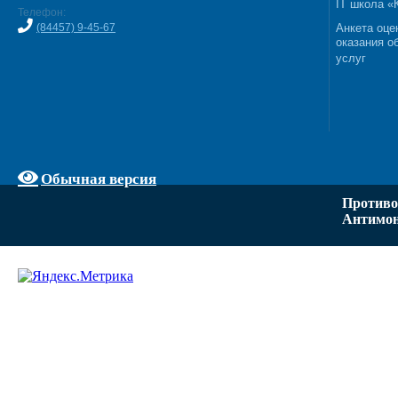
IT школа 
Телефон:
(84457) 9-45-67
Анкета оце
оказания о
услуг
Обычная версия
Противо
Антимон