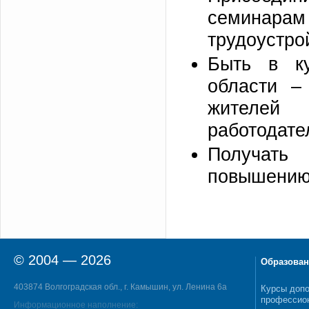
семинар
трудоустро
Быть в к
области –
жителей
работодате
Получать
повышению 
© 2004 — 2026
Образован
403874 Волгоградская обл., г. Камышин, ул. Ленина 6а
Курсы допо
профессио
Информационное наполнение: