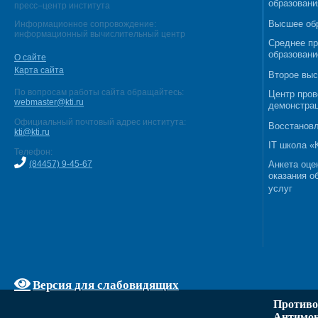
образовани
пресс–центр института
Высшее об
Информационное сопровождение:
информационный вычислительный центр
Среднее п
образовани
О сайте
Карта сайта
Второе выс
По вопросам работы сайта обращайтесь:
Центр пров
webmaster@kti.ru
демонстрац
Официальный почтовый адрес института:
Восстановл
kti@kti.ru
IT школа 
Телефон:
(84457) 9-45-67
Анкета оце
оказания о
услуг
Версия для слабовидящих
Противо
Антимон