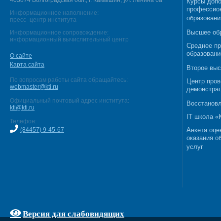
403874 Волгоградская обл., г. Камышин, ул. Ленина 6а
Курсы допо
профессио
Информационное наполнение:
образовани
пресс–центр института
Высшее об
Информационное сопровождение:
информационный вычислительный центр
Среднее п
образовани
О сайте
Карта сайта
Второе выс
По вопросам работы сайта обращайтесь:
Центр пров
webmaster@kti.ru
демонстрац
Официальный почтовый адрес института:
Восстановл
kti@kti.ru
IT школа 
Телефон:
(84457) 9-45-67
Анкета оце
оказания о
услуг
Версия для слабовидящих