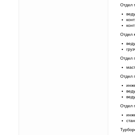
Отдел 
вед
конт
кон
Отдел 
вед
груз
Отдел 
мас
Отдел г
инже
вед
вед
Отдел 
инже
ста
Турбор