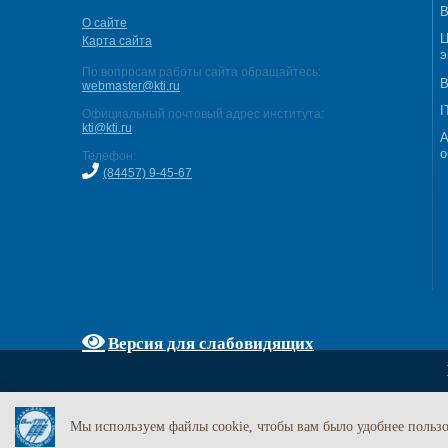
В
О сайте
Ц
Карта сайта
э
По вопросам работы сайта обращайтесь:
В
webmaster@kti.ru
I
Официальный почтовый адрес института:
kti@kti.ru
А
о
Телефон:
(84457) 9-45-67
Версия для слабовидящих
Мы используем файлы cookie, чтобы вам было удобнее пользо