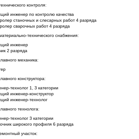
технического контроля:
ущий инженер по контролю качества
ролер станочных и слесарных работ 4 разряда
тролер сварочных работ 4 разряда
материально-технического снабжения:
ущий инженер
чик 2 разряда
главного механика:
тер
лавного конструктора:
нер-технолог 1, 3 категории
ущий инженер-конструктор
ущий инженер-технолог
главного технолога:
нер-технолог 3 категории
ночник широкого профиля 6 разряда
емонтный участок: