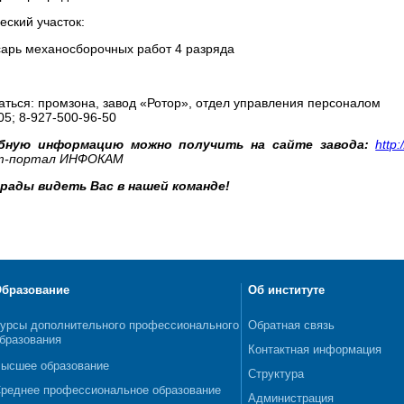
еский участок:
сарь механосборочных работ 4 разряда
ться: промзона, завод «Ротор», отдел управления персоналом
05; 8-927-500-96-50
бную информацию можно получить на сайте завода:
http
т-портал ИНФОКАМ
рады видеть Вас в нашей команде!
бразование
Об институте
урсы дополнительного профессионального
Обратная связь
бразования
Контактная информация
ысшее образование
Структура
реднее профессиональное образование
Администрация