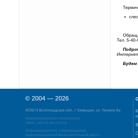
Термич
сле
Обраща
Тел. 5-40-
Подро
Интерне
Будем 
© 2004 — 2026
О
403874 Волгоградская обл., г. Камышин, ул. Ленина 6а
К
о
Информационное наполнение:
пресс–центр института
В
Информационное сопровождение:
С
информационный вычислительный центр