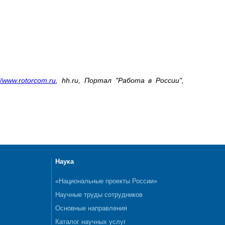
://www.rotorcom.ru
,
hh
.
ru
, Портал "Работа в России",
Наука
«Национальные проекты России»
Научные труды сотрудников
Основные направления
Каталог научных услуг