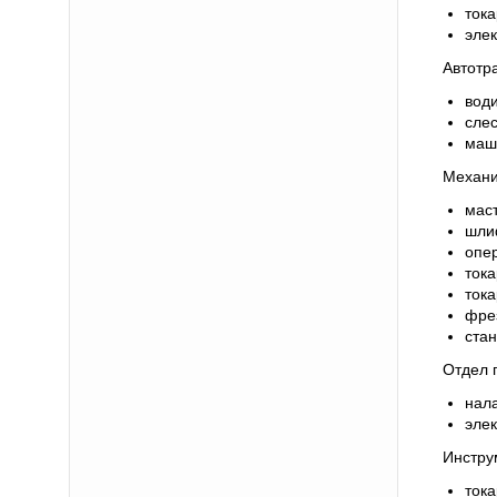
тока
эле
Автотр
вод
сле
маш
Механи
мас
шли
опе
тока
тока
фре
ста
Отдел
нал
эле
Инстру
тока