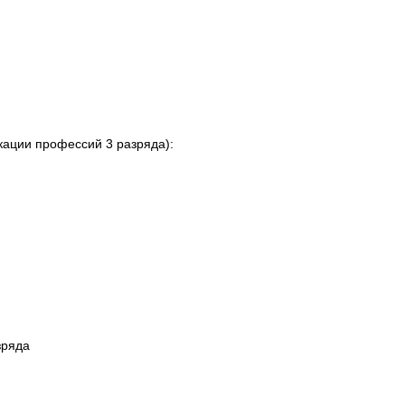
кации профессий 3 разряда):
зряда