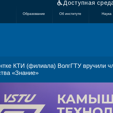
Доступная сред
Образование
Об институте
Наука
нтке КТИ (филиала) ВолгГТУ вручили чл
тва «Знание»