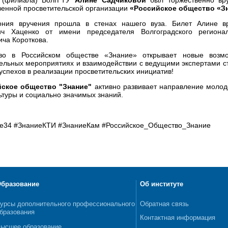
венной просветительской организации
«Российское общество «З
ния вручения прошла в стенах нашего вуза. Билет Алине в
ич Хаценко от имени председателя Волгоградского региона
ча Короткова.
во в Российском обществе «Знание» открывает новые возмож
ельных мероприятиях и взаимодействии с ведущими экспертами с
успехов в реализации просветительских инициатив!
йское общество "Знание"
активно развивает направление молод
льтуры и социально значимых знаний.
е34 #ЗнаниеКТИ #ЗнаниеКам #Российское_Общество_Знание
бразование
Об институте
урсы дополнительного профессионального
Обратная связь
бразования
Контактная информация
ысшее образование