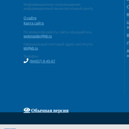
Информационное сопровождение:
С
информационный вычислительный центр
В
О сайте
Ц
Карта сайта
э
По вопросам работы сайта обращайтесь:
В
webmaster@kti.ru
I
Официальный почтовый адрес института:
kti@kti.ru
А
о
Телефон:
(84457) 9-45-67
Обычная версия