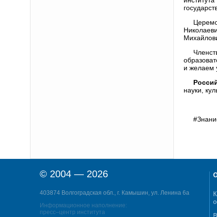
государст
Церемо
Николаев
Михайлови
Членст
образоват
и желаем 
Росси
науки, ку
#Знани
© 2004 — 2026
О
403874 Волгоградская обл., г. Камышин, ул. Ленина 6а
К
о
Информационное наполнение:
пресс–центр института
В