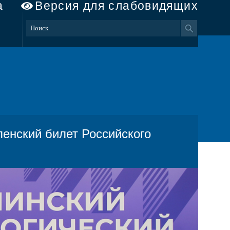
а
Версия для слабовидящих
енский билет Российского