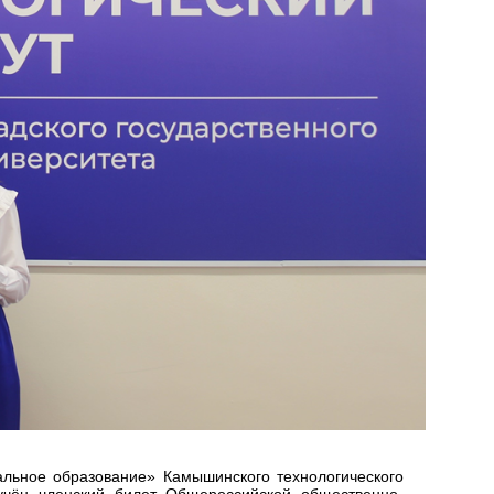
альное образование» Камышинского технологического
чён членский билет Общероссийской общественно-