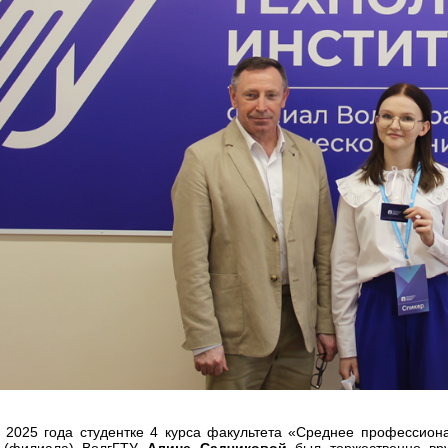
 2025 года студентке 4 курса факультета «Среднее профессион
а (филиала) ВолгГТУ
Алине Садчиковой
был торжественно вру