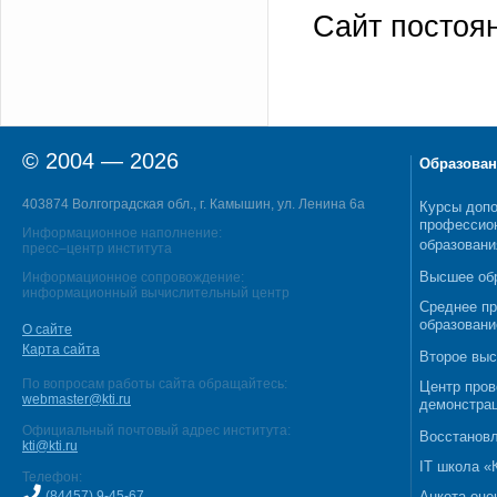
Сайт постоя
© 2004 — 2026
Образован
403874 Волгоградская обл., г. Камышин, ул. Ленина 6а
Курсы допо
профессио
Информационное наполнение:
образовани
пресс–центр института
Высшее об
Информационное сопровождение:
информационный вычислительный центр
Среднее п
образовани
О сайте
Карта сайта
Второе выс
По вопросам работы сайта обращайтесь:
Центр пров
webmaster@kti.ru
демонстрац
Официальный почтовый адрес института:
Восстановл
kti@kti.ru
IT школа 
Телефон:
(84457) 9-45-67
Анкета оце