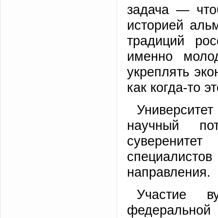
задача — что
историей аль
традиций рос
именно молод
укреплять эк
как когда-то э
Университе
научный пот
суверените
специалист
направления.
Участие в
федерально