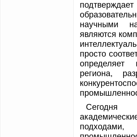
подтверждает
образовательн
научными на
являются ком
интеллектуал
просто соотве
определяет п
региона, ра
конкурент
промышленнос
Сегодня 
академичес
подходами
промышлен