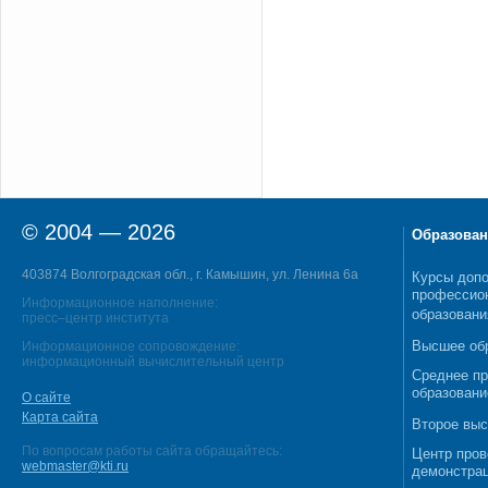
© 2004 — 2026
Образован
403874 Волгоградская обл., г. Камышин, ул. Ленина 6а
Курсы допо
профессио
Информационное наполнение:
образовани
пресс–центр института
Высшее об
Информационное сопровождение:
информационный вычислительный центр
Среднее п
образовани
О сайте
Карта сайта
Второе выс
По вопросам работы сайта обращайтесь:
Центр пров
webmaster@kti.ru
демонстрац