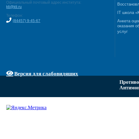
Официальный почтовый адрес института:
Восстановл
kti@kti.ru
IT школа 
Телефон:
(84457) 9-45-67
Анкета оце
оказания о
услуг
Версия для слабовидящих
Противо
Антимон
Задать вопрос