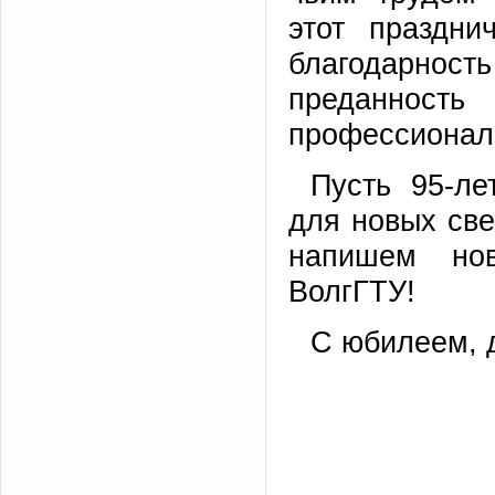
этот праздни
благодарност
преданност
профессионал
Пусть 95-ле
для новых св
напишем но
ВолгГТУ!
С юбилеем, 