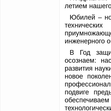
летием нашего
Юбилей – но
технически
приумножающе
инженерного о
В Год защи
осознаем: на
развития наук
новое поколе
профессионало
подвиге пред
обеспечив
технологичес