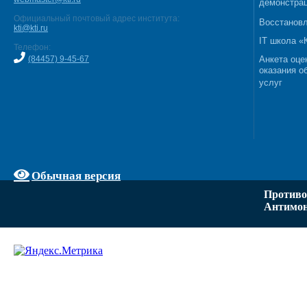
демонстрац
Официальный почтовый адрес института:
Восстановл
kti@kti.ru
IT школа 
Телефон:
(84457) 9-45-67
Анкета оце
оказания о
услуг
Обычная версия
Противо
Антимон
Задать вопрос