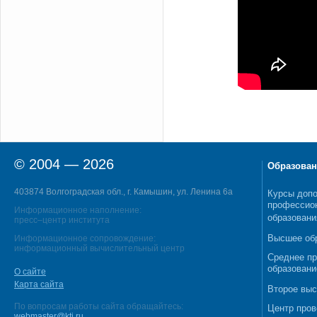
© 2004 — 2026
Образован
403874 Волгоградская обл., г. Камышин, ул. Ленина 6а
Курсы допо
профессио
Информационное наполнение:
образовани
пресс–центр института
Высшее об
Информационное сопровождение:
информационный вычислительный центр
Среднее п
образовани
О сайте
Карта сайта
Второе выс
По вопросам работы сайта обращайтесь:
Центр пров
webmaster@kti.ru