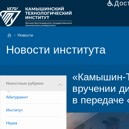
Дос
Новости
Новости института
«Камышин-Т
Новостные рубрики
вручении д
в передаче
Абитуриент
Институт
Наука