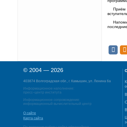
программа
Приём 
вступител
Напоми
последние
© 2004 — 2026
О
403874 Волгоградская обл., г. Камышин, ул. Ленина 6а
К
о
Информационное наполнение:
пресс–центр института
В
Информационное сопровождение:
С
информационный вычислительный центр
В
О сайте
Ц
Карта сайта
э