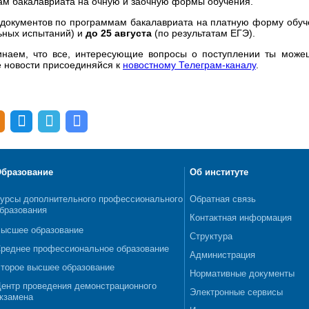
м бакалавриата на очную и заочную формы обучения.
документов по программам бакалавриата на платную форму обуч
ьных испытаний) и
до 25 августа
(по результатам ЕГЭ).
наем, что все, интересующие вопросы о поступлении ты може
 новости присоединяйся к
новостному Телеграм-каналу
.
бразование
Об институте
урсы дополнительного профессионального
Обратная связь
бразования
Контактная информация
ысшее образование
Структура
реднее профессиональное образование
Администрация
торое высшее образование
Нормативные документы
ентр проведения демонстрационного
Электронные сервисы
кзамена