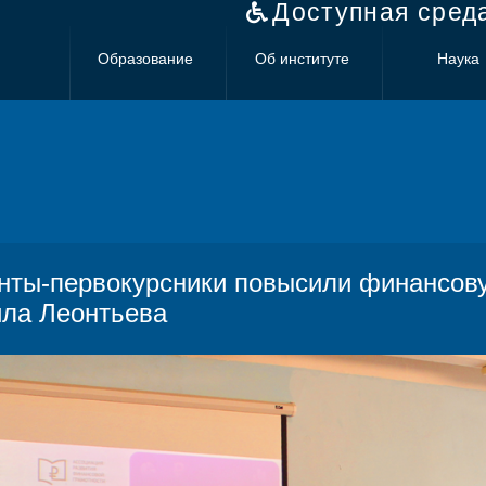
Доступная сред
Образование
Об институте
Наука
нты-первокурсники повысили финансову
ла Леонтьева