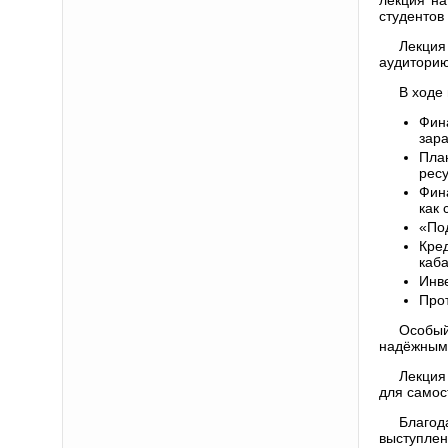
студентов
Лекция
аудиторию
В ходе
Фин
зар
Пла
рес
Фин
как 
«Под
Кре
каба
Инв
Про
Особый
надёжным 
Лекция
для самос
Благод
выступлен