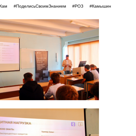
ниеКам #ПоделисьСвоимЗнанием #РОЗ #Камышин