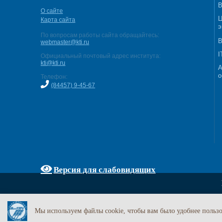
В
О сайте
Ц
Карта сайта
э
По вопросам работы сайта обращайтесь:
В
webmaster@kti.ru
I
Официальный почтовый адрес института:
kti@kti.ru
А
о
Телефон:
(84457) 9-45-67
Версия для слабовидящих
Мы используем файлы cookie, чтобы вам было удобнее пользо