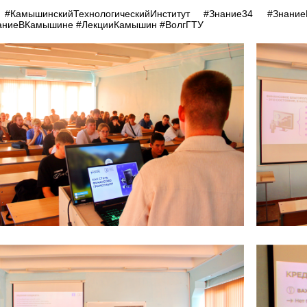
#КамышинскийТехнологическийИнститут #Знание34 #Зна
аниеВКамышине #ЛекцииКамышин #ВолгГТУ