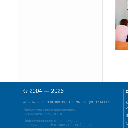
© 2004 — 2026
О
403874 Волгоградская обл., г. Камышин, ул. Ленина 6а
К
о
Информационное наполнение:
пресс–центр института
В
Информационное сопровождение:
С
информационный вычислительный центр