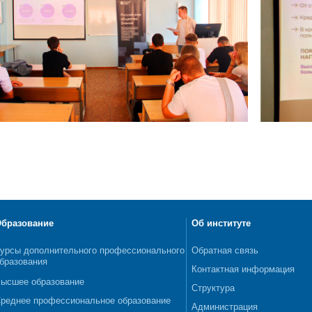
бразование
Об институте
урсы дополнительного профессионального
Обратная связь
бразования
Контактная информация
ысшее образование
Структура
реднее профессиональное образование
Администрация