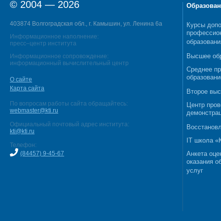
© 2004 — 2026
Образован
403874 Волгоградская обл., г. Камышин, ул. Ленина 6а
Курсы допо
профессио
Информационное наполнение:
образовани
пресс–центр института
Высшее об
Информационное сопровождение:
информационный вычислительный центр
Среднее п
образовани
О сайте
Карта сайта
Второе выс
По вопросам работы сайта обращайтесь:
Центр пров
webmaster@kti.ru
демонстрац
Официальный почтовый адрес института:
Восстановл
kti@kti.ru
IT школа 
Телефон:
(84457) 9-45-67
Анкета оце
оказания о
услуг