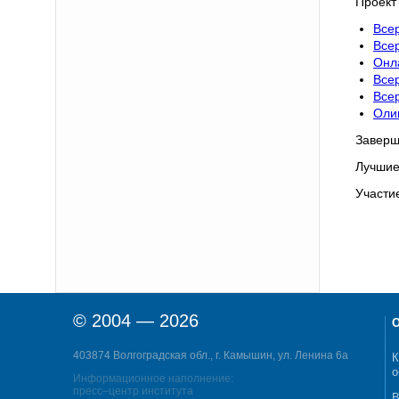
Проект
Все
Все
Онл
Все
Все
Оли
Заверш
Лучшие
Участи
© 2004 — 2026
О
403874 Волгоградская обл., г. Камышин, ул. Ленина 6а
К
о
Информационное наполнение:
пресс–центр института
В