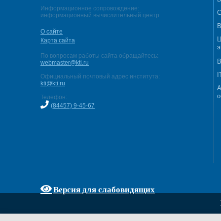
Информационное сопровождение:
С
информационный вычислительный центр
В
О сайте
Ц
Карта сайта
э
По вопросам работы сайта обращайтесь:
В
webmaster@kti.ru
I
Официальный почтовый адрес института:
kti@kti.ru
А
о
Телефон:
(84457) 9-45-67
Версия для слабовидящих