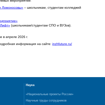
чевых мероприятий:
ие Ломоносовы»
– школьникам, студентам колледжей
едприятие»
оЛифт»
(школьникам/студентам СПО и ВУЗов).
 в апреле 2026 г.
 Подробная информация на сайте:
inzhfuture.ru/
Наука
«Национальные проекты России»
Научные труды сотрудников