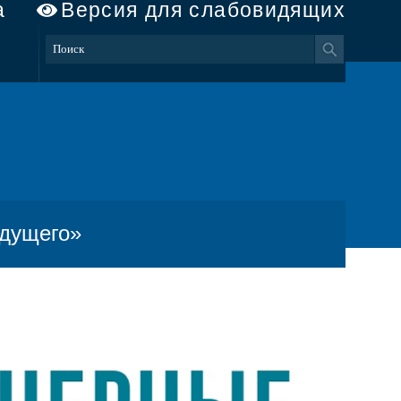
а
Версия для слабовидящих
удущего»