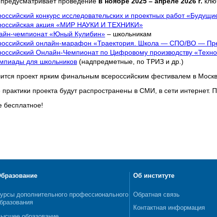
 предусматривает проведение
в ноябре 2025 – апреле 2026 г.
клю
российский конкурс исследовательских и проектных работ «Будущ
российская акция «МИР НАУКИ И ТЕХНИКИ»
айн-чемпионат «Юный Кулибин»
– школьникам
российский онлайн-марафон «Траектория. Школа — СПО/ВО — Пр
российский Онлайн-Чемпионат по Цифровому производству «Техн
мпиады для школьников
(надпредметные, по ТРИЗ и др.)
ится проект ярким финальным всероссийским фестивалем в Москве
 практики проекта будут распространены в СМИ, в сети интернет.
е бесплатное!
бразование
Об институте
урсы дополнительного профессионального
Обратная связь
бразования
Контактная информация
ысшее образование