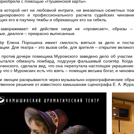
приобрели с помощью «Пушкинской карты».
 в которой нет ни любовной интриги, ни внезапных сюжетных пов
аднокровного и профессионального расчета судейских чиновни
щих его в паутину тяжбы и обрекающих его на гибель.
завораживает: её действие нигде не «провисает», образы –
ые, диалоги – прекрасно выписанные.
ёр Елена Порошина имеет смелость взяться за дело и постав
ации. Для театра – это вызов себе, для зрителя – открытие великог
 против дочери помещика Муромского заведено дело об участии 
пытался обмануть ломбард, подсунув фальшивый солитёр. Когд
ечинского, сделала вид, что она перепутала настоящее украшение
у что с Муромских есть что взять – помещик весьма богат, и чиновн
и эмоции раскрываются через музыкально-хореографические обра
твенное решение от известного камышанам сценографа Е. А. Жура