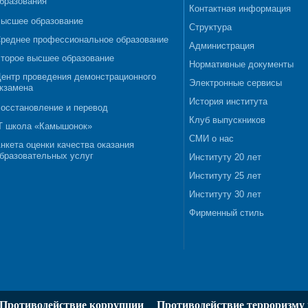
бразования
Контактная информация
ысшее образование
Структура
реднее профессиональное образование
Администрация
торое высшее образование
Нормативные документы
ентр проведения демонстрационного
Электронные сервисы
кзамена
История института
осстановление и перевод
Клуб выпускников
T школа «Камышонок»
СМИ о нас
нкета оценки качества оказания
бразовательных услуг
Институту 20 лет
Институту 25 лет
Институту 30 лет
Фирменный стиль
Противодействие коррупции
Противодействие терроризму 