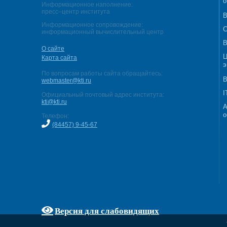
о
Информационное наполнение:
пресс–центр института
В
Информационное сопровождение:
С
информационный вычислительный центр
В
О сайте
Ц
Карта сайта
э
По вопросам работы сайта обращайтесь:
В
webmaster@kti.ru
I
Официальный почтовый адрес института:
kti@kti.ru
А
о
Телефон:
(84457) 9-45-67
Версия для слабовидящих