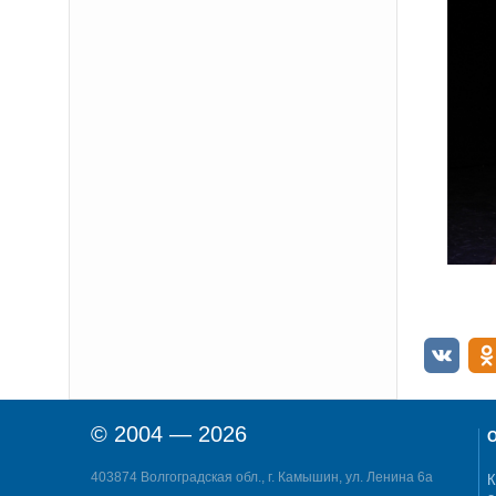
© 2004 — 2026
О
403874 Волгоградская обл., г. Камышин, ул. Ленина 6а
К