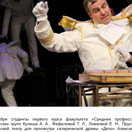
абря студенты первого курса факультета «Среднее професс
ских групп Кулеша А. А., Фефеловой Т. Л., Ломковой Е. Н., Пру
еский театр для просмотра сатирической драмы «Дело» Алекса