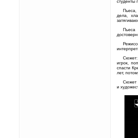
студенты 
Пьеса,
дела, хл
затягиваю
Пьеса 
достоверн
Режисс
интерпрет
Сюжет:
игрок, по
спасти Кр
лет, потом
Сюжет 
и художес