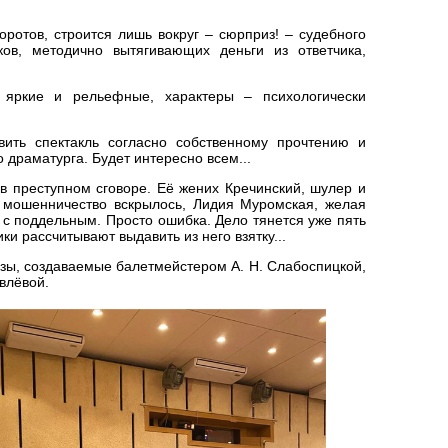
оротов, строится лишь вокруг – сюрприз! – судебного
ков, методично вытягивающих деньги из ответчика,
 яркие и рельефные, характеры – психологически
ить спектакль согласно собственному прочтению и
о драматурга. Будет интересно всем...
в преступном сговоре. Её жених Кречинский, шулер и
а мошенничество вскрылось, Лидия Муромская, желая
 с поддельным. Просто ошибка. Дело тянется уже пять
ики рассчитывают выдавить из него взятку...
зы, создаваемые балетмейстером А. Н. Слабоспицкой,
влёвой.