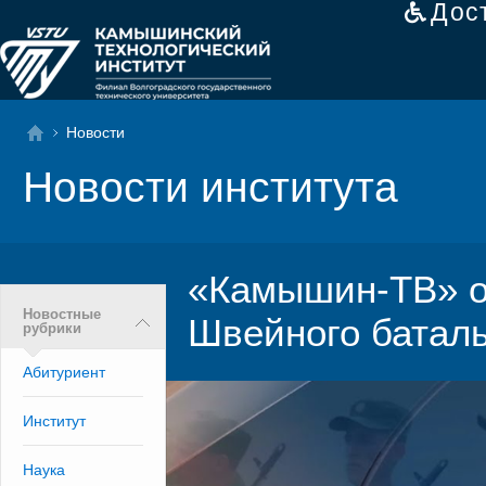
Дос
Новости
Новости института
«Камышин-ТВ» о
Новостные
Швейного баталь
рубрики
Абитуриент
Институт
Наука