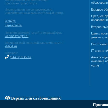
Информационное наполнение:
образовани
пресс–центр института
Высшее об
Информационное сопровождение:
информационный вычислительный центр
Среднее п
образовани
О сайте
Карта сайта
Второе выс
По вопросам работы сайта обращайтесь:
Центр пров
webmaster@kti.ru
демонстрац
Официальный почтовый адрес института:
Восстановл
kti@kti.ru
IT школа 
Телефон:
(84457) 9-45-67
Анкета оце
оказания о
услуг
Версия для слабовидящих
Противо