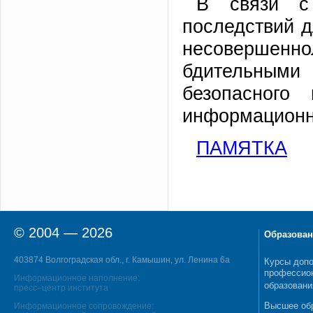
В связи с 
последствий д
несовершенно
бдительным
безопасного
информационн
ПАМЯТКА
© 2004 — 2026
Образован
403874 Волгоградская обл., г. Камышин, ул. Ленина 6а
Курсы допо
профессио
Информационное наполнение:
образовани
пресс–центр института
Высшее об
Информационное сопровождение: