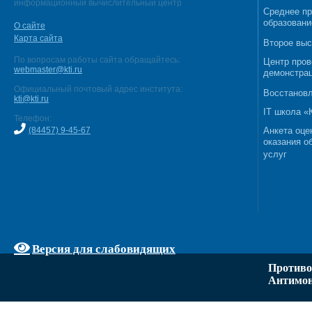
информационный вычислительный центр
Среднее п
образовани
О сайте
Карта сайта
Второе выс
По вопросам работы сайта обращайтесь:
Центр пров
webmaster@kti.ru
демонстрац
Официальный почтовый адрес института:
Восстановл
kti@kti.ru
IT школа 
Телефон:
(84457) 9-45-67
Анкета оце
оказания о
услуг
Версия для слабовидящих
Противо
Антимон