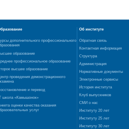
бразование
Об институте
урсы дополнительного профессионального
Обратная связь
бразования
Контактная информация
ысшее образование
Структура
реднее профессиональное образование
Администрация
торое высшее образование
Нормативные документы
ентр проведения демонстрационного
Электронные сервисы
кзамена
История института
осстановление и перевод
Клуб выпускников
T школа «Камышонок»
СМИ о нас
нкета оценки качества оказания
бразовательных услуг
Институту 20 лет
Институту 25 лет
Институту 30 лет