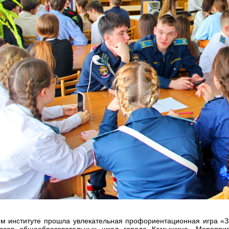
м институте прошла увлекательная профориентационная игра «З
ассов общеобразовательных школ города Камышина. Меропри