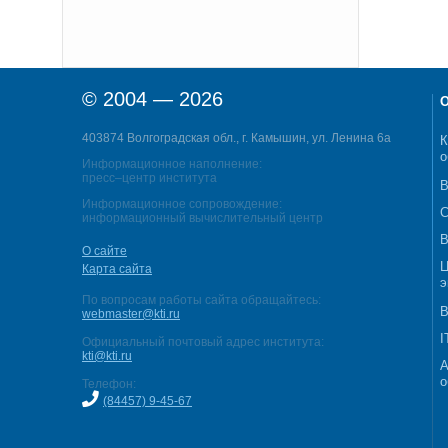
© 2004 — 2026
О
403874 Волгоградская обл., г. Камышин, ул. Ленина 6а
К
о
Информационное наполнение:
пресс–центр института
В
Информационное сопровождение:
С
информационный вычислительный центр
В
О сайте
Ц
Карта сайта
э
По вопросам работы сайта обращайтесь:
В
webmaster@kti.ru
I
Официальный почтовый адрес института:
kti@kti.ru
А
о
Телефон:
(84457) 9-45-67