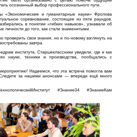
елать осознанный выбор профессионального пути.
ры «Экономические и гуманитарные науки» Фролова
туальное соревнование, состоящее из пяти раундов.
збирались в понятии «гибких навыков», узнавали об
е личности до того, как стали знаменитыми.
 проверить свои знания, но и по-новому взглянуть на
 востребованы завтра.
едрам института. Старшеклассники увидели, где и как
ях науки, техники и производства, пообщались с
 мероприятию! Надеемся, что эта встреча помогла вам
 Следите за нашими анонсами — впереди ещё много
хнологическийИнститут #Знание34 #ЗнаниеКам