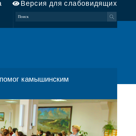
а
Версия для слабовидящих
 помог камышинским