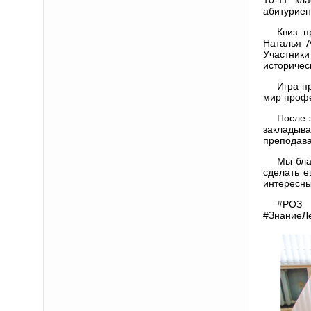
абитуриен
Квиз п
Наталья А
Участники
историчес
Игра п
мир профе
После 
закладыв
преподава
Мы бла
сделать 
интересны
#РОЗ 
#ЗнаниеЛ