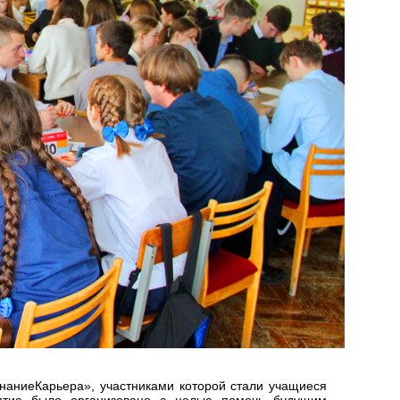
наниеКарьера», участниками которой стали учащиеся
ятие было организовано с целью помочь будущим