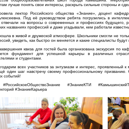
там лучше понять свои интересы, раскрыть сильные стороны и сд
ровела лектор Российского общества «Знание», доцент кафед
лексеевна. Под её руководством ребята погрузились в интеллек
 отвечали на вопросы о современных и профессиях будущего, ра
ких названиях профессий и даже угадывали, кем работали известны
рошла в живой и дружеской атмосфере. Школьники смогли не только
ссий, увидеть, как быстро он меняется и какие специалисты будут
завершения квиза для гостей была организована экскурсия по каф
ается фундамент для успешной карьеры в различных отрасл
телями и студентами.
годарим всех участников за энтузиазм и интерес, проявленный к
ещё один шаг навстречу своему профессиональному призванию.
х событий!
#РоссийскоеОбществоЗнание #ЗнаниеКТИ #КамышинскийТе
екторий #ЗнаниеКарьера