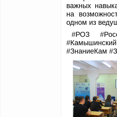
важных навыка
на возможност
одном из ведущ
#РОЗ #Росс
#Камышинский
#ЗнаниеКам #З