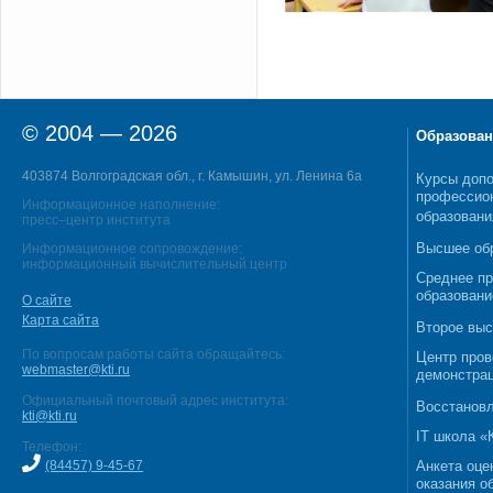
© 2004 — 2026
Образован
403874 Волгоградская обл., г. Камышин, ул. Ленина 6а
Курсы допо
профессио
Информационное наполнение:
образовани
пресс–центр института
Высшее об
Информационное сопровождение:
информационный вычислительный центр
Среднее п
образовани
О сайте
Карта сайта
Второе выс
По вопросам работы сайта обращайтесь:
Центр пров
webmaster@kti.ru
демонстрац
Официальный почтовый адрес института:
Восстановл
kti@kti.ru
IT школа 
Телефон:
(84457) 9-45-67
Анкета оце
оказания о