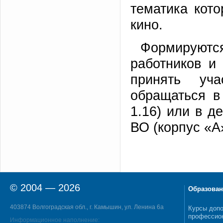
тематика кото
кино.
Формируют
работников и
принять уч
обращаться в 
1.16) или в д
ВО (корпус «А»
© 2004 — 2026
Образован
403874 Волгоградская обл., г. Камышин, ул. Ленина 6а
Курсы допо
профессио
Информационное наполнение: