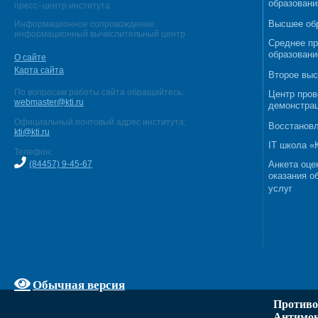
образовани
пресс–центр института
Высшее об
Информационное сопровождение:
информационный вычислительный центр
Среднее п
образовани
О сайте
Карта сайта
Второе выс
По вопросам работы сайта обращайтесь:
Центр пров
webmaster@kti.ru
демонстрац
Официальный почтовый адрес института:
Восстановл
kti@kti.ru
IT школа 
Телефон:
(84457) 9-45-67
Анкета оце
оказания о
услуг
Обычная версия
Противо
Антимон