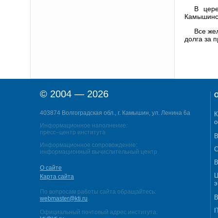
В цере
Камышинск
Все же
долга за 
© 2004 — 2026
О
403874 Волгоградская обл., г. Камышин, ул. Ленина 6а
К
о
Информационное наполнение:
пресс–центр института
В
Информационное сопровождение:
С
информационный вычислительный центр
В
О сайте
Ц
Карта сайта
э
По вопросам работы сайта обращайтесь:
В
webmaster@kti.ru
I
Официальный почтовый адрес института: