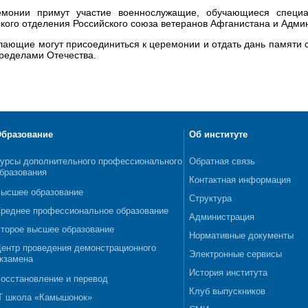
монии примут участие военнослужащие, обучающиеся специал
ого отделения Российского союза ветеранов Афганистана и Админ
лающие могут присоединиться к церемонии и отдать дань памяти 
пределами Отечества.
бразование
Об институте
урсы дополнительного профессионального
Обратная связь
бразования
Контактная информация
ысшее образование
Структура
реднее профессиональное образование
Администрация
торое высшее образование
Нормативные документы
ентр проведения демонстрационного
Электронные сервисы
кзамена
История института
осстановление и перевод
Клуб выпускников
T школа «Камышонок»