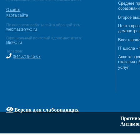
Среднее п
образовани
О сайте
Карта сайта
Второе выс
По вопросам работы сайта обращайтесь:
Центр пров
webmaster@kti.ru
демонстрац
Официальный почтовый адрес института:
Восстановл
kti@kti.ru
IT школа 
Телефон:
(84457) 9-45-67
Анкета оце
оказания о
услуг
Версия для слабовидящих
Противо
Антимон