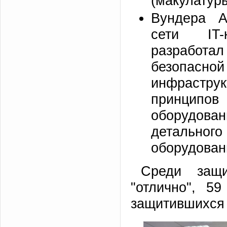
(макулатуры
Вундера А
сети IT-
разработа
безопас
инфрастру
принципов
оборудова
детального
оборудован
Среди защ
"отлично", 5
защитившихся 