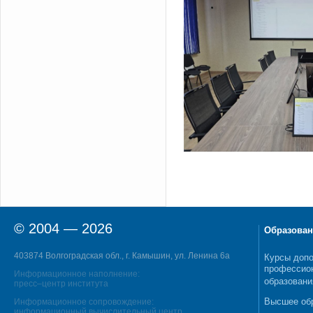
© 2004 — 2026
Образован
403874 Волгоградская обл., г. Камышин, ул. Ленина 6а
Курсы допо
профессио
Информационное наполнение:
образовани
пресс–центр института
Высшее об
Информационное сопровождение:
информационный вычислительный центр