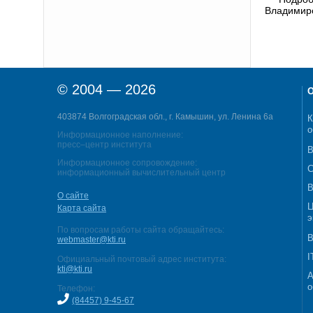
Владимир
© 2004 — 2026
О
403874 Волгоградская обл., г. Камышин, ул. Ленина 6а
К
о
Информационное наполнение:
пресс–центр института
В
Информационное сопровождение:
С
информационный вычислительный центр
В
О сайте
Ц
Карта сайта
э
По вопросам работы сайта обращайтесь:
В
webmaster@kti.ru
I
Официальный почтовый адрес института:
kti@kti.ru
А
о
Телефон:
(84457) 9-45-67