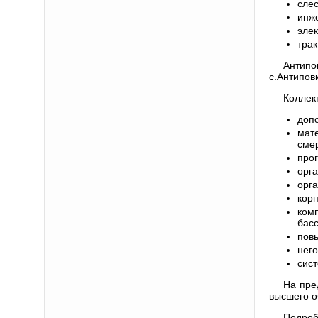
сле
инже
элек
трак
Антипо
с.Антипов
Коллек
доп
мат
смер
прог
орга
орга
кор
ком
басс
пов
нег
сис
На пре
высшего о
Подроб