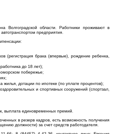
на Волгоградской области. Работники проживают в
я автотранспортом предприятия.
мпенсации:
ов (регистрация брака (впервые), рождение ребенка,
работника до 18 лет);
рноморском побережье;
рях;
жилья, дотации по ипотеке (по уплате процентов);
оздоровительных и спортивных сооружений (спортзал,
ок, выплата единовременных премий.
юченных в резерв кадров, есть возможность получения
щению должности) за счет средств работодателя.
-66; 8 (84457) 4-42-36, контактное лицо: Евгения