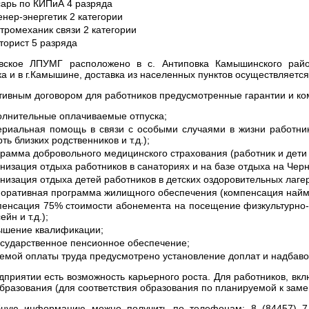
сарь по КИПиА 4 разряда
нер-энергетик 2 категории
тромеханик связи 2 категории
торист 5 разряда
вское ЛПУМГ расположено в с. Антиповка Камышинского райо
ка и в г.Камышине, доставка из населенных пунктов осуществляетс
тивным договором для работников предусмотренные гарантии и ко
олнительные оплачиваемые отпуска;
ериальная помощь в связи с особыми случаями в жизни работник
ть близких родственников и т.д.);
рамма добровольного медицинского страхования (работник и дети 
низация отдыха работников в санаториях и на базе отдыха на Че
низация отдыха детей работников в детских оздоровительных лаге
поративная программа жилищного обеспечения (компенсация найма 
пенсация 75% стоимости абонемента на посещение физкультурно-
ейн и т.д.);
ышение квалификации;
осударственное пенсионное обеспечение;
темой оплаты труда предусмотрено установление доплат и надбав
дприятии есть возможность карьерного роста. Для работников, вкл
бразования (для соответствия образования по планируемой к заме
ную информацию можно получить по телефонам: 8 (84457) 7-11