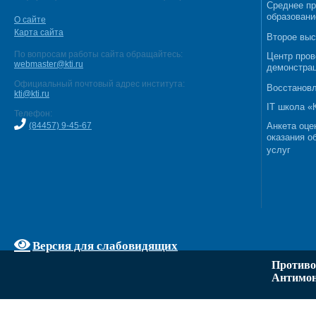
Среднее п
образовани
О сайте
Карта сайта
Второе выс
По вопросам работы сайта обращайтесь:
Центр пров
webmaster@kti.ru
демонстрац
Официальный почтовый адрес института:
Восстановл
kti@kti.ru
IT школа 
Телефон:
(84457) 9-45-67
Анкета оце
оказания о
услуг
Версия для слабовидящих
Противо
Антимон