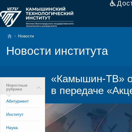
Дос
Новости
Новости института
«Камышин-ТВ» о
Новостные
в передаче «Акц
рубрики
Абитуриент
Институт
Наука