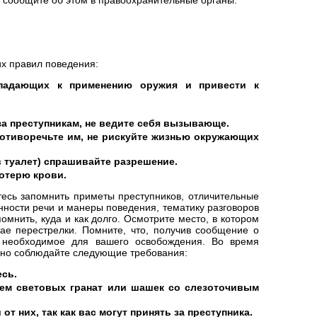
х правил поведения:
ападающих к применению оружия и привести к
за преступникам, не ведите себя вызывающе.
ротиворечьте им, не рискуйте жизнью окружающих
в туалет) спрашивайте разрешение.
потерю крови.
тесь запомнить приметы преступников, отличительные
нности речи и манеры поведения, тематику разговоров
помнить, куда и как долго. Осмотрите место, в котором
ае перестрелки. Помните, что, получив сообщение о
е необходимое для вашего освобождения. Во время
но соблюдайте следующие требования:
есь.
ем световых гранат или шашек со слезоточивым
т них, так как вас могут принять за преступника.