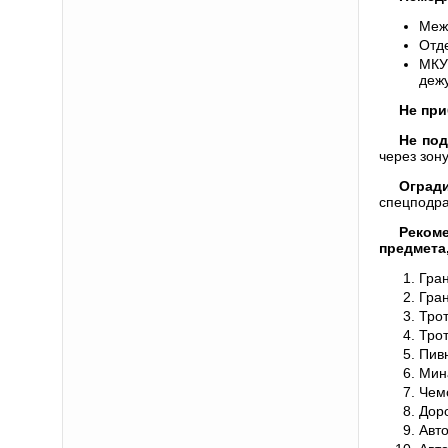
Меж
Отд
МКУ
дежу
Не при
Не под
через зон
Оград
спецподра
Реком
предмета
Грана
Грана
Трот
Трот
Пивна
Мина 
Чемод
Дорож
Автом