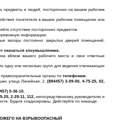
ть предметы и людей, посторонних на вашем рабочем
действия посетителя в вашем рабочем помещении или
ряйте отсутствие посторонних предметов.
ь тревожную информацию.
ные запоры постоянно закрытых дверей помещений,
ет оказаться злоумышленник.
ика вблизи вашего рабочего места и свои ответные
ть одну или несколько групп для ведения отвлекающих
в правоохранительные органы по
телефонам:
шин улица Линейная, 2,
(884457) 2-09-00, 4-75-25, 02,
457) 5-36-10.
5-25, 2-29-11, 112
,
непосредственному руководителю и
сте. Будьте хладнокровны. Действуйте по команде.
ОХОЖЕГО НА ВЗРЫВООПАСНЫЙ