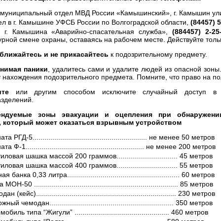
муниципальный отдел МВД России «Камышинский», г. Камышин ул
ел в г. Камышине УФСБ России по Волгоградской области,
(84457) 5
 г. Камышина «Аварийно-спасательная служба»,
(884457) 2-25
рной смене охраны, оставаясь на рабочем месте. Действуйте толь
ближайтесь и не прикасайтесь
к подозрительному предмету.
нимая паники
, удалитесь сами и удалите людей из опасной зон
у нахождения подозрительного предмета. Помните, что право на п
ите
или другим способом исключите случайный доступ в 
зделений.
ендуемые зоны эвакуации и оцепления при обнаружени
, который может оказаться взрывным устройством
та РГД-5.......................................................... не менее 50 метров
та Ф-1............................................................ не менее 200 метров
иловая шашка массой 200 граммов............................... 45 метров
иловая шашка массой 400 граммов............................... 55 метров
я банка 0,33 литра......................................................... 60 метров
МОН-50 ......................................................................... 85 метров
ан (кейс)....................................................................... 230 метров
ный чемодан............................................................... 350 метров
обиль типа “Жигули” ................................................ 460 метров