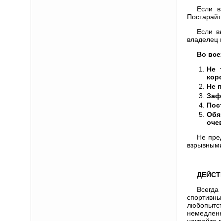
Если в
Постарайт
Если в
владелец 
Во все
Не 
кор
Не 
Заф
Пос
Обя
оче
Не пре
взрывными
ДЕЙСТ
Всегда
спортивны
любопытст
немедленн
накройте 