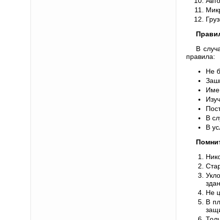
Автом
Микро
Грузо
Правил
В случ
правила:
Не б
Зашн
Име
Изуч
Пост
В сл
В у
Помнит
Нико
Стар
Укл
здан
Не 
В пл
защи
Толч