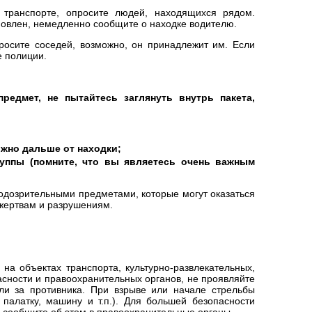
транспорте, опросите людей, находящихся рядом.
тановлен, немедленно сообщите о находке водителю.
росите соседей, возможно, он принадлежит им. Если
е полиции.
редмет, не пытайтесь заглянуть внутрь пакета,
жно дальше от находки;
уппы (помните, что вы являетесь очень важным
одозрительными предметами, которые могут оказаться
 жертвам и разрушениям.
 на объектах транспорта, культурно-развлекательных,
асности и правоохранительных органов, не проявляйте
яли за противника. При взрыве или начале стрельбы
палатку, машину и т.п.). Для большей безопасности
о сообщите об этом в правоохранительные органы.