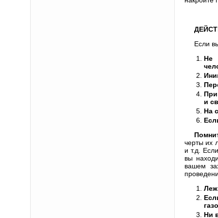
ДЕЙСТ
Если в
Не 
чел
Ини
Пер
При
и с
На 
Есл
Помни
черты их 
и т.д. Ес
вы находи
вашем за
проведени
Леж
Есл
газ
Ни 