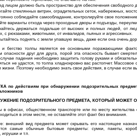
ед лицом должно быть пространство для обеспечения свободного 
гайте стеклянных витрин, оградительных сеток, набережных, мосто
оянно соблюдайте самообладание, контролируйте свое положение,
йте варианты отхода через проходные дворы и подъезды, переулк
райтесь держаться подальше от высоких и полных людей, от лю
х, с рюкзаками, животными, от инвалидов, пьяных и агрессивных.
ытайтесь поднять с земли упавшую вещь, даже если она очень дор
 и бегство толпы является ее основными поражающими факто
м опасности друг для друга, порой эта опасность бывает смерте
 случае падения необходимо защитить голову руками и обязательно
яться не удастся, то толпа хладнокровно вас растопчет. Массовое
и жизни. Поэтому необходимо знать свои действия, в случае если в
КА по действиям при обнаружении подозрительных предмет
заложников
УЖЕНИЕ ПОДОЗРИТЕЛЬНОГО ПРЕДМЕТА, КОТОРЫЙ МОЖЕТ 
ы в офисах, общественном транспорте или по месту жительства
ходиться в этом месте, не оставляйте этот факт без внимания.
е: внешний вид предмета может скрывать его настоящее назнач
ются самые обычные бытовые предметы: сумки, пакеты, коробк
игрушки и т.п.