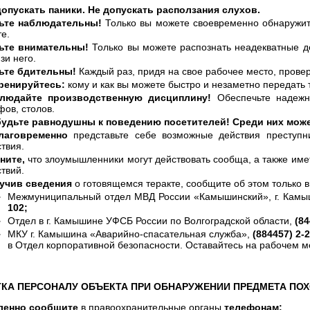
допускать паники. Не допускать расползания слухов.
ьте наблюдательны!
Только вы можете своевременно обнаружи
е.
ьте внимательны!
Только вы можете распознать неадекватные 
зи него.
ьте бдительны!
Каждый раз, придя на свое рабочее место, прове
ренируйтесь:
кому и как вы можете быстро и незаметно передат
людайте производственную дисциплину!
Обеспечьте надеж
ов, столов.
будьте равнодушны к поведению посетителей! Среди них мож
лаговременно
представьте себе возможные действия преступн
твия.
ните,
что злоумышленники могут действовать сообща, а также име
твий.
учив сведения
о готовящемся теракте, сообщите об этом только 
Межмуниципальный отдел МВД России «Камышинский», г. Камы
102;
Отдел в г. Камышине УФСБ России по Волгоградской области,
(84
МКУ г. Камышина «Аварийно-спасательная служба»,
(884457) 2-2
в Отдел корпоративной безопасности. Оставайтесь на рабочем ме
КА ПЕРСОНАЛУ ОБЪЕКТА ПРИ ОБНАРУЖЕНИИ ПРЕДМЕТА П
ленно сообщите
в правоохранительные органы
телефонам: