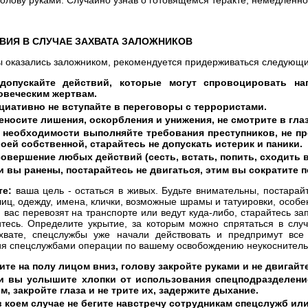
ВИЯ В СЛУЧАЕ ЗАХВАТА ЗАЛОЖНИКОВ
ы оказались заложником, рекомендуется придерживаться следующи
допускайте действий, которые могут спровоцировать н
овеческим жертвам.
циативно не вступайте в переговоры с террористами.
еносите лишения, оскорбления и унижения, не смотрите в гла
 необходимости выполняйте требования преступников, не п
воей собственной, старайтесь не допускать истерик и паники.
совершение любых действий (сесть, встать, попить, сходить 
и вы ранены, постарайтесь не двигаться, этим вы сократите 
те:
ваша цель - остаться в живых. Будьте внимательны, постарай
лиц, одежду, имена, клички, возможные шрамы и татуировки, особе
ли вас перевозят на транспорте или ведут куда-либо, старайтесь за
тесь. Определите укрытие, за которым можно спрятаться в случ
хвате, спецслужбы уже начали действовать и предпримут вс
я спецслужбами операции по вашему освобождению неукоснитель
ите на полу лицом вниз, голову закройте руками и не двигайт
и вы услышите хлопки от использования спецподразделени
ом, закройте глаза и не трите их, задержите дыхание.
в коем случае не бегите навстречу сотрудникам спецслужб или о