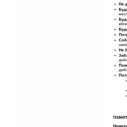
Не 
Буд
мест
Буд
вбли
Буд
Пот
Соб
шкаф
Не 
Заб
дейс
Пом
дейс
Пол
ПАМЯТ
Немед