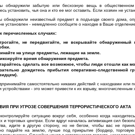
ы обнаружили забытую или бесхозную вещь в общественном 
есь установить, чья она и кто ее мог оставить. Если хозяин не ус
ы обнаружили неизвестный предмет в подъезде своего дома, оп
не установлен - немедленно сообщите о находке в Ваше отделени
х перечисленных случаях:
трогайте, не передвигайте, не вскрывайте обнаруженный п
обки.
пинайте на улице предметы, лежащие на земле.
иксируйте время обнаружения предмета.
тарайтесь сделать все возможное, чтобы люди отошли как мо
зательно дождитесь прибытия оперативно-следственной гр
видцем).
дпринимайте самостоятельно никаких действий с находками или п
 устройствами - это может привести к их взрыву, многочисленным
ВИЯ ПРИ УГРОЗЕ СОВЕРШЕНИЯ ТЕРРОРИСТИЧЕСКОГО АКТА
 контролируйте ситуацию вокруг себя, особенно когда находитесь
х и торговых центрах. Если вдруг началась активизация сил безоп
ва, идите в другую сторону, но не бегом, чтобы вас не прин
о падайте на землю, лучше под прикрытие (бордюр, торговую 
голову руками. Случайно узнав о готовящемся теракте, немедленн