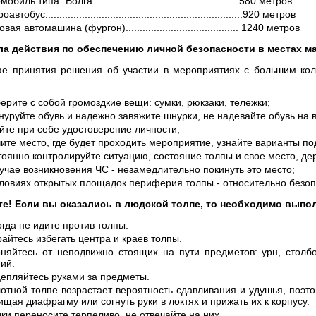
обиль типа “Волга................................................... 580 метров
автобус......................................................................920 метров
вая автомашина (фургон)........................................ 1240 метров
а действия по обеспечению личной безопасности в местах м
ае принятия решения об участии в мероприятиях с большим ко
ерите с собой громоздкие вещи: сумки, рюкзаки, тележки;
уруйте обувь и надежно завяжите шнурки, не надевайте обувь на 
йте при себе удостоверение личности;
ите место, где будет проходить мероприятие, узнайте варианты по
оянно контролируйте ситуацию, состояние толпы и свое место, де
учае возникновения ЧС - незамедлительно покинуть это место;
словиях открытых площадок периферия толпы - относительно безоп
е! Если вы оказались в людской толпе, то необходимо вып
гда не идите против толпы.
айтесь избегать центра и краев толпы.
оняйтесь от неподвижно стоящих на пути предметов: урн, столбо
ий.
цепляйтесь руками за предметы.
отной толпе возрастает вероятность сдавливания и удушья, поэтом
щая диафрагму или согнуть руки в локтях и прижать их к корпусу.
ки переносите терпеливо, не отвечайте на них.