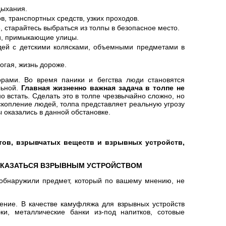
дыхания.
в, транспортных средств, узких проходов.
 старайтесь выбраться из толпы в безопасное место.
и, примыкающие улицы.
дей с детскими колясками, объемными предметами в
огая, жизнь дороже.
рами. Во время паники и бегства люди становятся
льной.
Главная жизненно важная задача в толпе
не
 встать. Сделать это в толпе чрезвычайно сложно, но
 скопление людей, толпа представляет реальную угрозу
ы оказались в данной обстановке.
ов, взрывчатых веществ и взрывных устройств,
ОКАЗАТЬСЯ ВЗРЫВНЫМ УСТРОЙСТВОМ
 обнаружили предмет, который по вашему мнению, не
ение. В качестве камуфляжа для взрывных устройств
и, металлические банки из-под напитков, сотовые