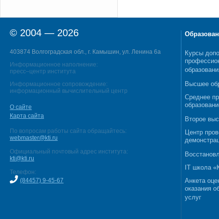
© 2004 — 2026
Образован
403874 Волгоградская обл., г. Камышин, ул. Ленина 6а
Курсы допо
профессио
Информационное наполнение:
образовани
пресс–центр института
Высшее об
Информационное сопровождение:
информационный вычислительный центр
Среднее п
образовани
О сайте
Карта сайта
Второе выс
По вопросам работы сайта обращайтесь:
Центр пров
webmaster@kti.ru
демонстрац
Официальный почтовый адрес института:
Восстановл
kti@kti.ru
IT школа 
Телефон:
(84457) 9-45-67
Анкета оце
оказания о
услуг