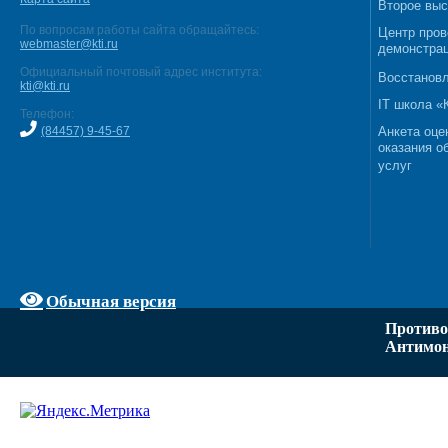
Второе выс
По вопросам работы сайта обращайтесь:
Центр пров
webmaster@kti.ru
демонстрац
Официальный почтовый адрес института:
Восстановл
kti@kti.ru
IT школа 
Телефон:
(84457) 9-45-67
Анкета оце
оказания о
услуг
Обычная версия
Противо
Антимон
Задать вопрос