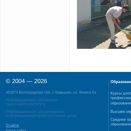
© 2004 — 2026
Образован
403874 Волгоградская обл., г. Камышин, ул. Ленина 6а
Курсы допо
профессио
Информационное наполнение:
образовани
пресс–центр института
Высшее об
Информационное сопровождение:
информационный вычислительный центр
Среднее п
образовани
О сайте
Карта сайта