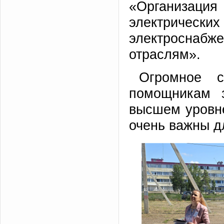
«Организаци
электрически
электросна
отраслям».
Огромное с
помощникам з
высшем уровн
очень важны д