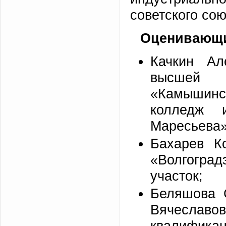
советского сою
Оценивающи
Качкин Ал
высшей 
«Камышинс
колледж 
Маресьева»
Бахарев К
«Волгогра
участок;
Беляшова 
Вячесла
квалифик