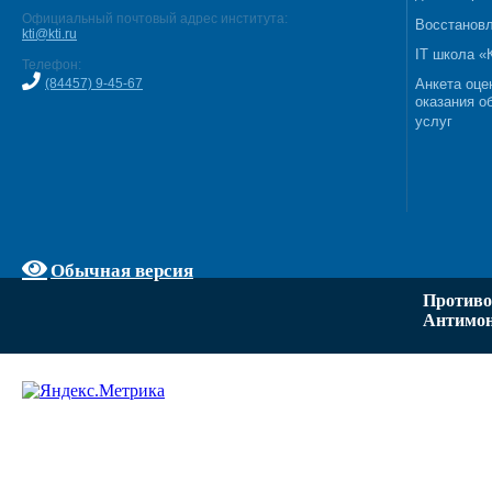
Официальный почтовый адрес института:
Восстановл
kti@kti.ru
IT школа 
Телефон:
(84457) 9-45-67
Анкета оце
оказания о
услуг
Обычная версия
Противо
Антимон