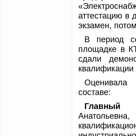
«Электросна
аттестацию в 
экзамен, пото
В период с
площадке в К
сдали демон
квалификации 
Оценивала
составе:
Главный э
Анатолье
квалификац
индустриально