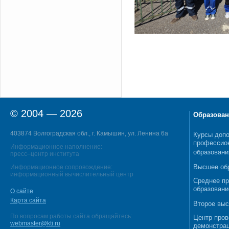
© 2004 — 2026
Образован
403874 Волгоградская обл., г. Камышин, ул. Ленина 6а
Курсы допо
профессио
Информационное наполнение:
образовани
пресс–центр института
Высшее об
Информационное сопровождение:
информационный вычислительный центр
Среднее п
образовани
О сайте
Карта сайта
Второе выс
По вопросам работы сайта обращайтесь:
Центр пров
webmaster@kti.ru
демонстрац