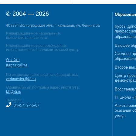
© 2004 — 2026
Образован
403874 Волгоградская обл., г. Камышин, ул. Ленина 6а
Курсы допо
профессио
Информационное наполнение:
образовани
пресс–центр института
Высшее об
Информационное сопровождение:
информационный вычислительный центр
Среднее п
образовани
О сайте
Карта сайта
Второе выс
По вопросам работы сайта обращайтесь:
Центр пров
webmaster@kti.ru
демонстрац
Официальный почтовый адрес института:
Восстановл
kti@kti.ru
IT школа 
Телефон:
(84457) 9-45-67
Анкета оце
оказания о
услуг