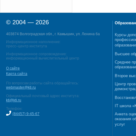
© 2004 — 2026
Образован
403874 Волгоградская обл., г. Камышин, ул. Ленина 6а
Курсы допо
профессио
Информационное наполнение:
образовани
пресс–центр института
Высшее об
Информационное сопровождение:
информационный вычислительный центр
Среднее п
образовани
О сайте
Карта сайта
Второе выс
По вопросам работы сайта обращайтесь:
Центр пров
webmaster@kti.ru
демонстрац
Официальный почтовый адрес института:
Восстановл
kti@kti.ru
IT школа 
Телефон:
(84457) 9-45-67
Анкета оце
оказания о
услуг