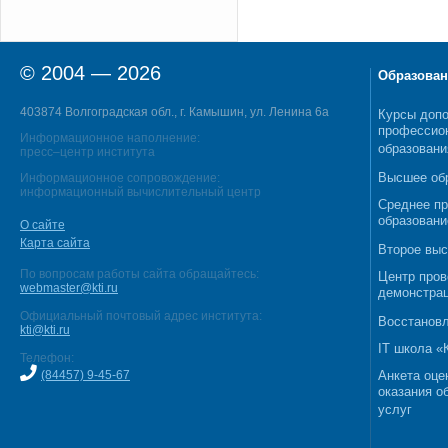
© 2004 — 2026
Образован
403874 Волгоградская обл., г. Камышин, ул. Ленина 6а
Курсы допо
профессио
Информационное наполнение:
образовани
пресс–центр института
Высшее об
Информационное сопровождение:
информационный вычислительный центр
Среднее п
образовани
О сайте
Карта сайта
Второе выс
По вопросам работы сайта обращайтесь:
Центр пров
webmaster@kti.ru
демонстрац
Официальный почтовый адрес института:
Восстановл
kti@kti.ru
IT школа 
Телефон:
(84457) 9-45-67
Анкета оце
оказания о
услуг