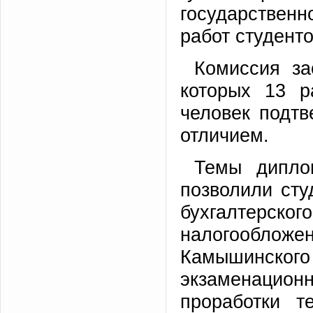
государствен
работ студент
Комиссия за
которых 13 р
человек подт
отличием.
Темы дипло
позволили сту
бухгалтерск
налогообложе
Камышинск
экзаменацио
проработки т