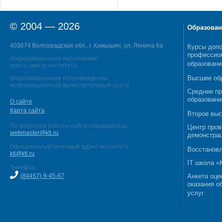
© 2004 — 2026
Образован
403874 Волгоградская обл., г. Камышин, ул. Ленина 6а
Курсы допо
профессио
Информационное наполнение:
образовани
пресс–центр института
Высшее об
Информационное сопровождение:
информационный вычислительный центр
Среднее п
образовани
О сайте
Карта сайта
Второе выс
По вопросам работы сайта обращайтесь:
Центр пров
webmaster@kti.ru
демонстрац
Официальный почтовый адрес института:
Восстановл
kti@kti.ru
IT школа 
Телефон:
(84457) 9-45-67
Анкета оце
оказания о
услуг