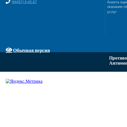
(84457) 9-45-67
Анкета оце
оказания о
услуг
Обычная версия
Противо
Антимон
Задать вопрос