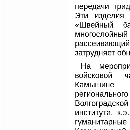
передачи три
Эти изделия 
«Швейный ба
многослойн
рассеивающ
затрудняет об
На меропри
войсковой 
Камышине 
региональн
Волгоградск
института, к.
гуманитарны