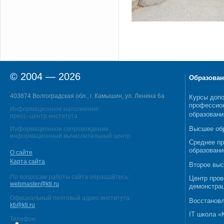
© 2004 — 2026
Образован
403874 Волгоградская обл., г. Камышин, ул. Ленина 6а
Курсы допо
профессио
Информационное наполнение:
образовани
пресс–центр института
Высшее об
Информационное сопровождение:
информационный вычислительный центр
Среднее п
образовани
О сайте
Карта сайта
Второе выс
По вопросам работы сайта обращайтесь:
Центр пров
webmaster@kti.ru
демонстрац
Официальный почтовый адрес института:
Восстановл
kti@kti.ru
IT школа 
Телефон: