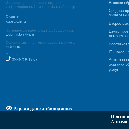
Высшее об
Информационное сопровождение:
информационный вычислительный центр
Среднее п
образовани
О сайте
Карта сайта
Второе выс
По вопросам работы сайта обращайтесь:
Центр пров
webmaster@kti.ru
демонстрац
Официальный почтовый адрес института:
Восстановл
kti@kti.ru
IT школа 
Телефон:
(84457) 9-45-67
Анкета оце
оказания о
услуг
Версия для слабовидящих
Противо
Антимон