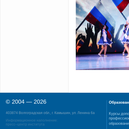
© 2004 — 2026
Образован
403874 Волгоградская обл., г. Камышин, ул. Ленина 6а
Курсы допо
профессио
Информационное наполнение:
образовани
пресс–центр института