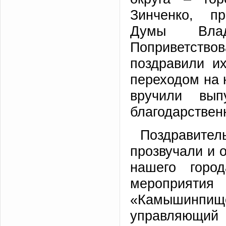
Зинченко, п
Думы Влад
Поприветств
поздравили и
переходом на 
вручили вы
благодарствен
Поздравит
прозвучали и 
нашего горо
мероприятия
«Камышинп
управляющи