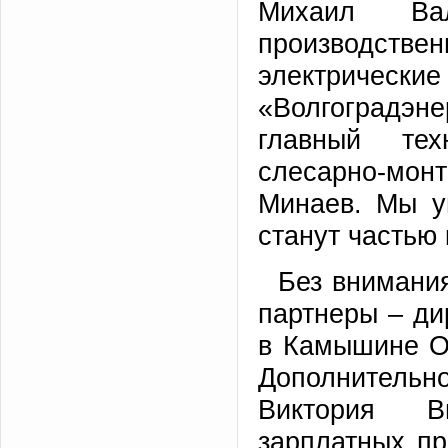
Михаил Вал
производст
электрически
«Волгоградэн
главный те
слесарно-монт
Минаев. Мы у
станут частью 
Без внимани
партнеры – ди
в Камышине О
Дополнительн
Виктория В
зарплатных п