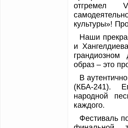
отгремел V
самодеятельн
культуры»! Пр
Наши прекра
и Хангелдиев
грандиозном
образ – это пр
В аутентично
(КБА-241). 
народной пе
каждого.
Фестиваль п
финальной 