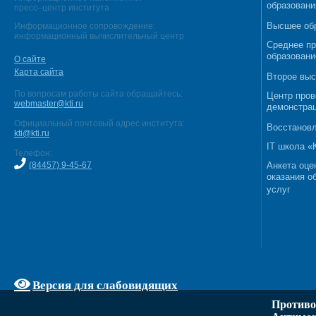
образовани
пресс–центр института
Высшее об
Информационное сопровождение:
информационный вычислительный центр
Среднее п
образовани
О сайте
Карта сайта
Второе выс
По вопросам работы сайта обращайтесь:
Центр пров
webmaster@kti.ru
демонстрац
Официальный почтовый адрес института:
Восстановл
kti@kti.ru
IT школа 
Телефон:
(84457) 9-45-67
Анкета оце
оказания о
услуг
Версия для слабовидящих
Противо