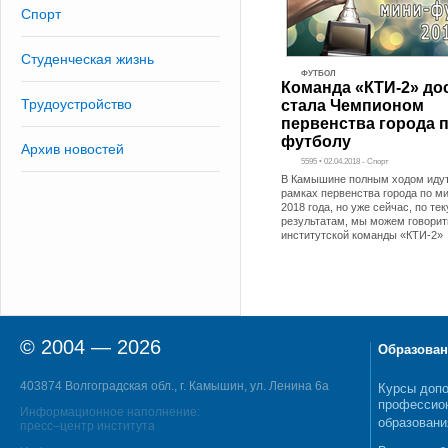
Спорт
Студенческая жизнь
ФУТБОЛ
Команда «КТИ-2» до
Трудоустройство
стала Чемпионом
первенства города 
футболу
Архив новостей
5595 • 02.04.2018 - Спорт
В Камышине полным ходом идут
рамках первенства города по м
2018 года, но уже сейчас, по т
результатам, мы можем говорит
институтской команды «КТИ-2»
© 2004 — 2026
Образован
403874 Волгоградская обл., г. Камышин, ул. Ленина 6а
Курсы допо
профессио
Информационное наполнение:
образовани
пресс–центр института