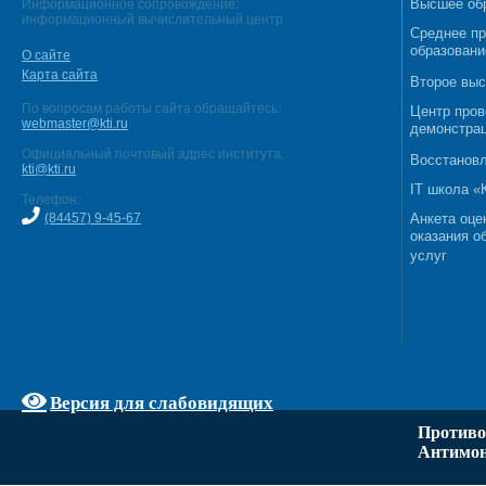
Высшее об
Информационное сопровождение:
информационный вычислительный центр
Среднее п
образовани
О сайте
Карта сайта
Второе выс
По вопросам работы сайта обращайтесь:
Центр пров
webmaster@kti.ru
демонстрац
Официальный почтовый адрес института:
Восстановл
kti@kti.ru
IT школа 
Телефон:
(84457) 9-45-67
Анкета оце
оказания о
услуг
Версия для слабовидящих
Противо
Антимон