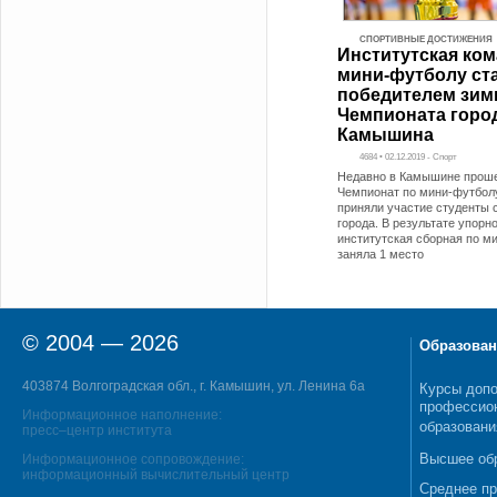
СПОРТИВНЫЕ ДОСТИЖЕНИЯ
Институтская ком
мини-футболу ст
победителем зим
Чемпионата горо
Камышина
4684 • 02.12.2019 - Спорт
Недавно в Камышине прош
Чемпионат по мини-футболу
приняли участие студенты с
города. В результате упорн
институтская сборная по м
заняла 1 место
© 2004 — 2026
Образован
403874 Волгоградская обл., г. Камышин, ул. Ленина 6а
Курсы допо
профессио
Информационное наполнение:
образовани
пресс–центр института
Высшее об
Информационное сопровождение:
информационный вычислительный центр
Среднее п