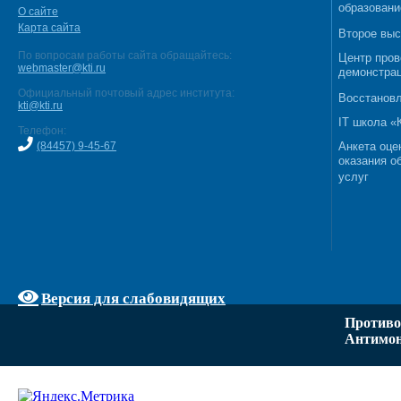
образовани
О сайте
Карта сайта
Второе выс
По вопросам работы сайта обращайтесь:
Центр пров
webmaster@kti.ru
демонстрац
Официальный почтовый адрес института:
Восстановл
kti@kti.ru
IT школа 
Телефон:
(84457) 9-45-67
Анкета оце
оказания о
услуг
Версия для слабовидящих
Противо
Антимон