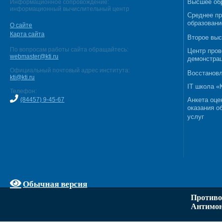
Высшее об
Информационное сопровождение:
информационный вычислительный центр
Среднее п
образовани
О сайте
Карта сайта
Второе выс
По вопросам работы сайта обращайтесь:
Центр пров
webmaster@kti.ru
демонстрац
Официальный почтовый адрес института:
Восстановл
kti@kti.ru
IT школа 
Телефон:
(84457) 9-45-67
Анкета оце
оказания о
услуг
Обычная версия
Противо
Антимон