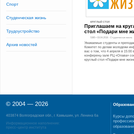
Спорт
Студенческая жизнь
КРУГЛЫЙ СТОЛ
Приглашаем на кру
Трудоустройство
стол «Подари мне ж
5385 • 03.04.2018 - Студенческая жизнь
Уважаемые студенты и препода
Архив новостей
Комитет по делам молодежи ин
вас о том, что 4 апреля в 15:00 
конференц-зале РЦ «Опава» со
круглый стол «Подари мне жизн
© 2004 — 2026
Образован
403874 Волгоградская обл., г. Камышин, ул. Ленина 6а
Курсы допо
профессио
Информационное наполнение:
образовани
пресс–центр института