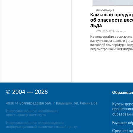
ИНФОРМАЦИЯ
Камышан предуп
об опасности вес
льда
4774 • 03.04.2019 - Институт
Не подвергайте свою жизнь
наступлением весны и уст
плюсовой температуры ок
лёд быстро начинает подта
© 2004 — 2026
Образован
403874 Волгоградская обл., г. Камышин, ул. Ленина 6а
Курсы допо
профессио
Информационное наполнение:
образовани
пресс–центр института
Высшее об
Информационное сопровождение:
информационный вычислительный центр
Среднее п