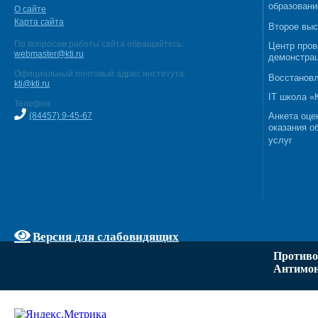
образовани
О сайте
Карта сайта
Второе выс
По вопросам работы сайта обращайтесь:
Центр пров
webmaster@kti.ru
демонстрац
Официальный почтовый адрес института:
Восстановл
kti@kti.ru
IT школа 
Телефон:
(84457) 9-45-67
Анкета оце
оказания о
услуг
Версия для слабовидящих
Противо
Антимон