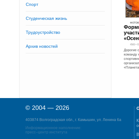
Спорт
Студенческая жизнь
ФОТОК
Форми
Трудоустройство
участ
«Осен
4583 • 
Архив новостей
Дорогие 
команду 
спортивн
организа
«Планета
© 2004 — 2026
О
403874 Волгоградская обл., г. Камышин, ул. Ленина 6а
К
о
Информационное наполнение:
пресс–центр института
В