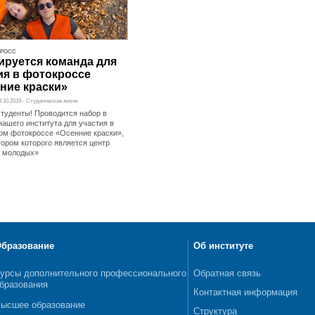
РОСС
руется команда для
ия в фотокроссе
ние краски»
03.10.2019 - Студенческая жизнь
студенты! Проводится набор в
нашего института для участия в
ом фотокроссе «Осенние краски»,
тором которого является центр
 молодых»
бразование
Об институте
урсы дополнительного профессионального
Обратная связь
бразования
Контактная информация
ысшее образование
Структура