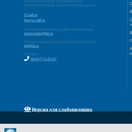
Информационное сопровождение:
С
информационный вычислительный центр
В
О сайте
Ц
Карта сайта
э
По вопросам работы сайта обращайтесь:
В
webmaster@kti.ru
I
Официальный почтовый адрес института:
kti@kti.ru
А
о
Телефон:
(84457) 9-45-67
Версия для слабовидящих