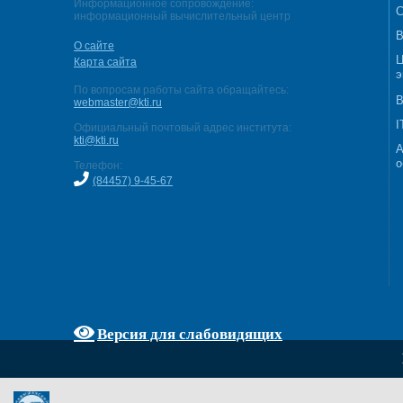
Информационное сопровождение:
С
информационный вычислительный центр
В
О сайте
Ц
Карта сайта
э
По вопросам работы сайта обращайтесь:
В
webmaster@kti.ru
I
Официальный почтовый адрес института:
kti@kti.ru
А
о
Телефон:
(84457) 9-45-67
Версия для слабовидящих