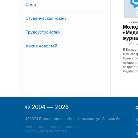
Спорт
Студенческая жизнь
ФОРУ
Моло
Трудоустройство
«Меди
журна
4710 • 
Архив новостей
В Крыму 
Южного ф
Крым». У
лекции и
встреча 
медиасф
© 2004 — 2026
О
403874 Волгоградская обл., г. Камышин, ул. Ленина 6а
К
о
Информационное наполнение:
пресс–центр института
В