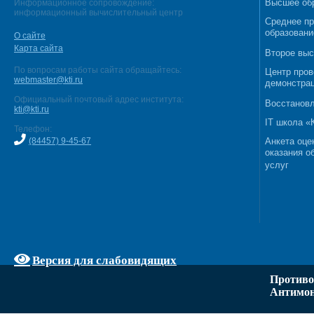
Высшее об
Информационное сопровождение:
информационный вычислительный центр
Среднее п
образовани
О сайте
Карта сайта
Второе выс
По вопросам работы сайта обращайтесь:
Центр пров
webmaster@kti.ru
демонстрац
Официальный почтовый адрес института:
Восстановл
kti@kti.ru
IT школа 
Телефон:
(84457) 9-45-67
Анкета оце
оказания о
услуг
Версия для слабовидящих
Противо
Антимон