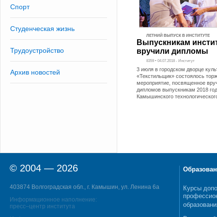
Спорт
Студенческая жизнь
ЛЕТНИЙ ВЫПУСК В ИНСТИТУТЕ
Выпускникам инсти
Трудоустройство
вручили дипломы
8359 • 04.07.2018 - Институт
3 июля в городском дворце кул
Архив новостей
«Текстильщик» состоялось тор
мероприятие, посвященное вру
дипломов выпускникам 2018 го
Камышинского технологического
© 2004 — 2026
Образован
403874 Волгоградская обл., г. Камышин, ул. Ленина 6а
Курсы допо
профессио
Информационное наполнение:
образовани
пресс–центр института